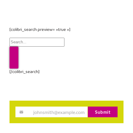
[colibri_search preview= »true »]
[/colibri_search]
johnsmith@example.com
Submit
Your
email