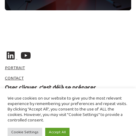
PORTRAIT
CONTACT
Oser cliquer, c’est déjà se préparer
We use cookies on our website to give you the most relevant
experience by remembering your preferences and repeat visits.
By clicking “Accept All”, you consent to the use of ALL the
cookies. However, you may visit "Cookie Settings" to provide a
johnsmith@example.com
Submit
Y
controlled consent.
o
Cookie Settings
Accept All
u
HOME
SERVICES
PORTRAIT
BLOG
CONTACT