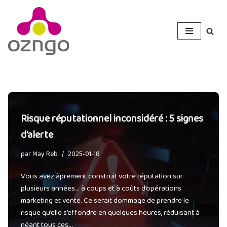
Aller
au
contenu
Risque réputationnel inconsidéré : 5 signes
d’alerte
par
May Reb
2025-01-18
Vous avez âprement construit votre réputation sur
plusieurs années… à coups et à coûts d’opérations
marketing et vente. Ce serait dommage de prendre le
risque qu’elle s’effondre en quelques heures, réduisant à
néant tous ces…