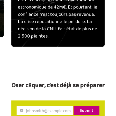
Free a corrigé la faille. Payé l’amende
astronomique de 42M€. Et pourtant, la
confiance n’est toujours pas revenue.
La crise réputationnelle perdure. La
décision de la CNIL fait état de plus de
2 500 plaintes…
Oser cliquer, c’est déjà se préparer
johnsmith@example.com
Submit
Y