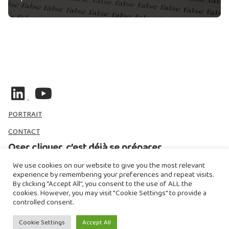
PORTRAIT
CONTACT
Oser cliquer, c’est déjà se préparer
We use cookies on our website to give you the most relevant
experience by remembering your preferences and repeat visits.
By clicking “Accept All”, you consent to the use of ALL the
cookies. However, you may visit "Cookie Settings" to provide a
johnsmith@example.com
Submit
Y
controlled consent.
o
Cookie Settings
Accept All
u
HOME
SERVICES
PORTRAIT
BLOG
CONTACT