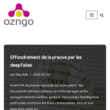
Aller
au
contenu
Effondrement de la preuve par les
deepfakes
par
May Reb
2026-02-24
Avant l’IA, la preuve reposait sur trois piliers : les
documents (photos, textes), les témoignages et les
enregistrements (vidéos, audios). Désormais, l’intelligence
artificielle rend tous les trois contestables. Pire, le vrai
peut être remis en…